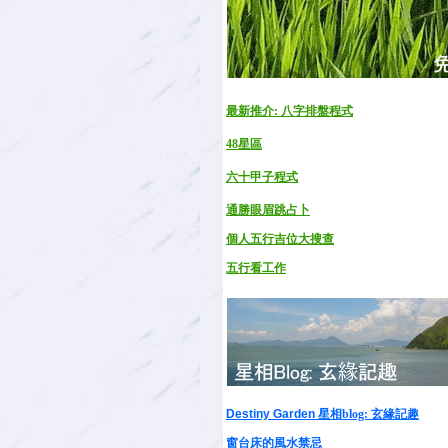
最新推介: 八字排盤程式
48星區
六十甲子程式
通勝眼眉跳占卜
個人五行吉位大搜查
五行看工作
Destiny Garden
星相blog: 玄緣記趣
窗台床的風水禁忌