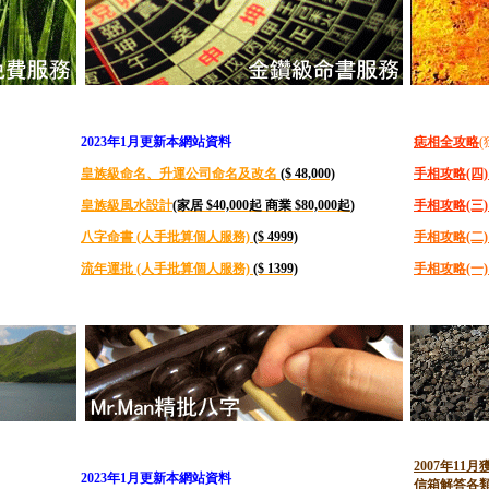
2023年1月更新本網站資料
痣相全攻略
皇族級命名、升運公司命名及改名
($ 48,000)
手相攻略(四
皇族級風水設計
(家居 $40,000起 商業 $80,000起
)
手相攻略(三
八字命書 (人手批算個人服務)
($ 4999)
手相攻略(二
流年運批 (人手批算個人服務)
($ 1399)
手相攻略(一
2007年11月獲
2023年1月更新本網站資料
信箱解答各