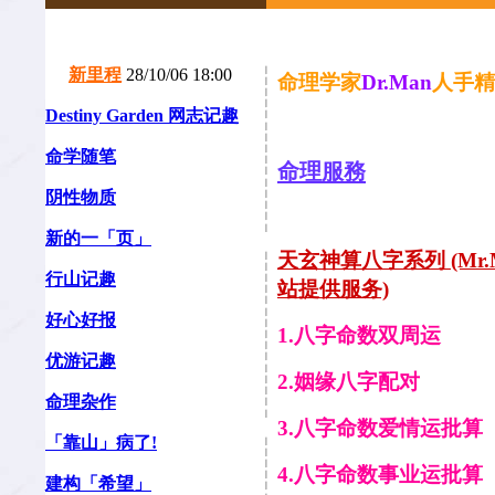
新里程
28/10/06 18:00
命理学家
Dr.Man
人手精
Destiny Garden 网志记趣
命学随笔
命理服務
阴性物质
新的一「页」
天玄神算八字系列 (M
行山记趣
站提供服务)
好心好报
1.八字命数双周运
优游记趣
2.姻缘八字配对
命理杂作
3.八字命数爱情运批算
「靠山」病了!
4.八字命数事业运批算
建构「希望」